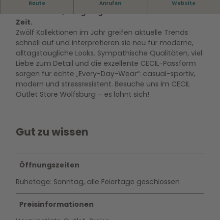
CECIL macht jedes Teil zum Lieblingsstück –
Route
Anrufen
Website
authentisch, neugierig und immer am Puls der
Zeit.
Zwölf Kollektionen im Jahr greifen aktuelle Trends
schnell auf und interpretieren sie neu für moderne,
alltagstaugliche Looks. Sympathische Qualitäten, viel
Liebe zum Detail und die exzellente CECIL-Passform
sorgen für echte „Every-Day-Wear“: casual-sportiv,
modern und stressresistent. Besuche uns im CECIL
Outlet Store Wolfsburg – es lohnt sich!
Gut zu wissen
Öffnungszeiten
Ruhetage: Sonntag, alle Feiertage geschlossen
Preisinformationen