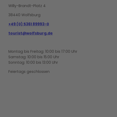
Willy-Brandt-Platz 4
38440 Wolfsburg
+49 (0) 5361 89993-0
tourist@wolfsburg.de
Montag bis Freitag: 10:00 bis 17:00 Uhr
Samstag: 10:00 bis 15:00 Uhr
Sonntag: 10:00 bis 13:00 Uhr
Feiertags geschlossen
F
Y
I
a
o
n
c
u
s
e
t
t
b
u
a
o
b
g