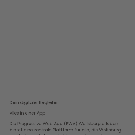
Wolfsburg Convention
Dein digitaler Begleiter
Bureau
Tagungs- und Kongressservice für Wolfsburg
Alles in einer App
Die Progressive Web App (PWA) Wolfsburg erleben
bietet eine zentrale Plattform für alle, die Wolfsburg