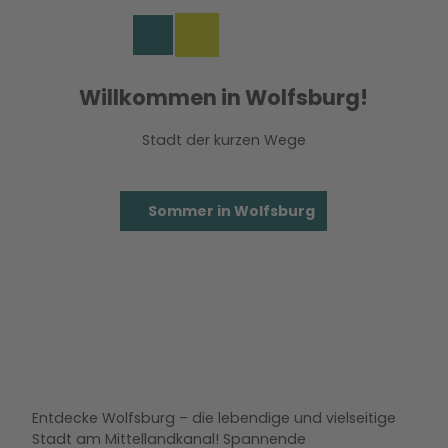
Z
u
EN
Merkzettel
Suche
Menü
m
I
Willkommen in Wolfsburg!
n
h
a
Stadt der kurzen Wege
l
t
Sommer in Wolfsburg
Entdecke Wolfsburg – die lebendige und vielseitige
Stadt am Mittellandkanal! Spannende