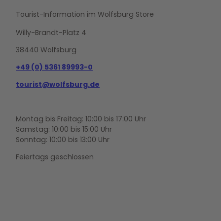
Tourist-Information im Wolfsburg Store
Willy-Brandt-Platz 4
38440 Wolfsburg
+49 (0) 5361 89993-0
tourist@wolfsburg.de
Montag bis Freitag: 10:00 bis 17:00 Uhr
Samstag: 10:00 bis 15:00 Uhr
Sonntag: 10:00 bis 13:00 Uhr
Feiertags geschlossen
F
Y
I
a
o
n
c
u
s