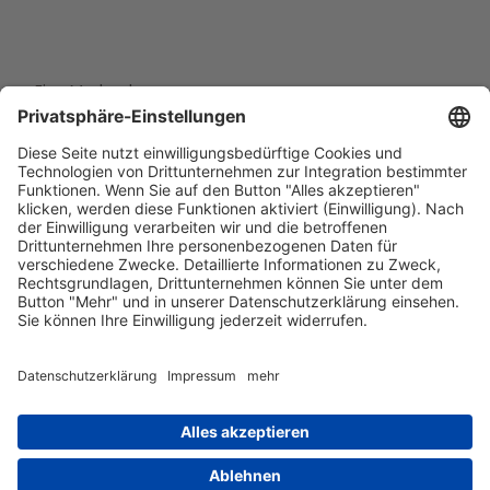
Eine Marke der
Wolfsburg Wirtschaft und Marketing GmbH
Porschestraße 26
38440 Wolfsburg
+49 5361 89994-0
info@wmg-wolfsburg.de
Barrierefreiheitserklärung
Kontakt
Impressum
Datenschutz
AGB