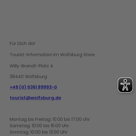
©Mat
thias
Leitzk
e |
CC-B
Y
Eisarena
Für Dich da!
Wolfsburg
Tourist-Information im Wolfsburg Store
Willy-Brandt-Platz 4
38440 Wolfsburg
+49 (0) 5361 89993-0
tourist@wolfsburg.de
Montag bis Freitag: 10:00 bis 17:00 Uhr
Samstag: 10:00 bis 15:00 Uhr
Sonntag: 10:00 bis 13:00 Uhr