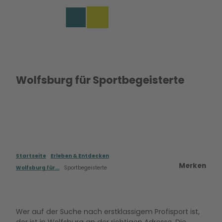
Z
u
EN
Merkzettel
Suche
Menü
m
I
n
h
a
l
Wolfsburg für Sportbegeisterte
t
Startseite
Erleben & Entdecken
Merken
Wolfsburg für...
Sportbegeisterte
Wer auf der Suche nach erstklassigem Profisport ist,