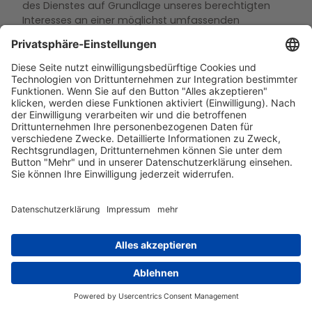
des Dienstes auf Grundlage unseres berechtigten
Interesses an einer möglichst umfassenden
Sichtbarkeit in den Sozialen Medien.
Die Datenübertragung in die USA wird auf die
Standardvertragsklauseln der EU-Kommission
gestützt. Details finden Sie hier:
www.linkedin.com/help/linkedin/answer/62538/date
nubertragung-aus-der-eu-dem-ewr-und-der-
schweiz?lang=de
Weitere Informationen hierzu finden Sie in der
Datenschutzerklärung von LinkedIn unter:
www.linkedin.com/legal/privacy-policy
.
6. Analyse-Tools und Werbung
Google Tag Manager
Wir setzen den Google Tag Manager ein. Anbieter ist
die Google Ireland Limited, Gordon House, Barrow
Street, Dublin 4, Irland.
Der Google Tag Manager ist ein Tool, mit dessen Hilfe