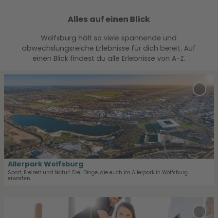
Alles auf einen Blick
Wolfsburg hält so viele spannende und
abwechslungsreiche Erlebnisse für dich bereit. Auf
einen Blick findest du alle Erlebnisse von A-Z.
D
e
'Alle
t
Wolf
zur
a
Merk
i
hinz
l
s
e
i
Allerpark Wolfsburg
t
Sport, Freizeit und Natur! Drei Dinge, die euch im Allerpark in Wolfsburg
erwarten.
e
'
D
A
e
l
'Aut