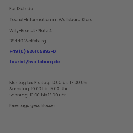
r
Für Dich da!
s
l
Tourist-Information im Wolfsburg Store
e
b
Willy-Brandt-Platz 4
e
38440 Wolfsburg
n
-
+49 (0) 5361 89993-0
M
u
tourist@wolfsburg.de
s
e
u
Montag bis Freitag: 10:00 bis 17:00 Uhr
m
Samstag: 10:00 bis 15:00 Uhr
i
Sonntag: 10:00 bis 13:00 Uhr
m
M
Feiertags geschlossen
2
K
'
ö