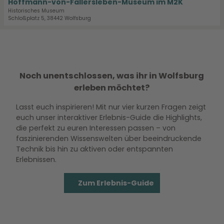
Hoffmann-von-Fallersleben-Museum im M2K
Stadt Wolfsburg |
CC-BY-SA
a
B
t
Historisches Museum
c
ü
Schloßplatz 5, 38442 Wolfsburg
e
h
s
'
t
s
H
w
i
o
e
n
f
g
g
f
Noch unentschlossen, was ihr in Wolfsburg
'
-
m
erleben möchtet?
ö
H
a
f
a
n
Lasst euch inspirieren! Mit nur vier kurzen Fragen zeigt
f
u
n
euch unser interaktiver Erlebnis-Guide die Highlights,
n
s
-
die perfekt zu euren Interessen passen – von
e
'
v
faszinierenden Wissenswelten über beeindruckende
n
ö
o
Technik bis hin zu aktiven oder entspannten
f
n
Erlebnissen.
f
-
n
F
Zum Erlebnis-Guide
e
a
n
l
l
e