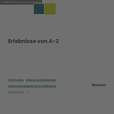
Z
© WMG Wolfsburg, Foto: Janina Snatzke
u
EN
Merkzettel
Suche
Menü
m
I
n
h
a
l
Erlebnisse von A-Z
t
Startseite
Erleben & Entdecken
Merken
Sehenswürdigkeiten & Erlebnisse
Erlebnisse A - Z