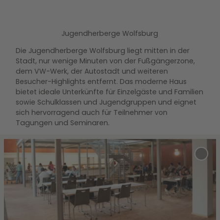
Jugendherberge Wolfsburg
Die Jugendherberge Wolfsburg liegt mitten in der
Stadt, nur wenige Minuten von der Fußgängerzone,
dem VW-Werk, der Autostadt und weiteren
Besucher-Highlights entfernt. Das moderne Haus
bietet ideale Unterkünfte für Einzelgäste und Familien
sowie Schulklassen und Jugendgruppen und eignet
sich hervorragend auch für Teilnehmer von
Tagungen und Seminaren.
D
e
'Jug
t
Wolf
Merk
a
hinz
i
l
s
e