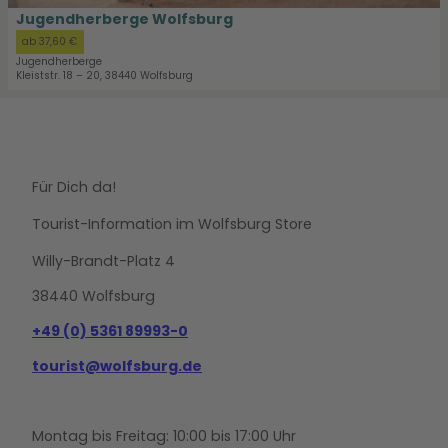
i
Jugendherberge Wolfsburg
t
ab 37,60 €
e
Jugendherberge
'
Kleiststr. 18 – 20, 38440 Wolfsburg
J
u
g
e
n
Für Dich da!
d
h
Tourist-Information im Wolfsburg Store
e
Willy-Brandt-Platz 4
r
b
38440 Wolfsburg
e
r
+49 (0) 5361 89993-0
g
tourist@wolfsburg.de
e
W
o
l
Montag bis Freitag: 10:00 bis 17:00 Uhr