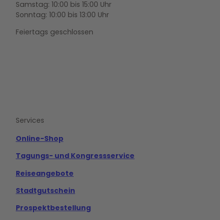
f
Samstag: 10:00 bis 15:00 Uhr
s
Sonntag: 10:00 bis 13:00 Uhr
b
Feiertags geschlossen
u
r
g
'
ö
F
Y
I
f
a
o
n
c
u
s
f
e
t
t
n
b
u
a
o
b
g
e
Services
o
e
r
n
k
a
m
Online-Shop
Tagungs- und Kongressservice
Reiseangebote
Stadtgutschein
Prospektbestellung