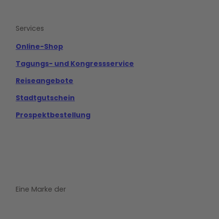
c
u
s
e
t
t
b
u
a
o
b
g
Services
o
e
r
k
a
m
Online-Shop
Tagungs- und Kongressservice
Reiseangebote
Stadtgutschein
Prospektbestellung
Eine Marke der