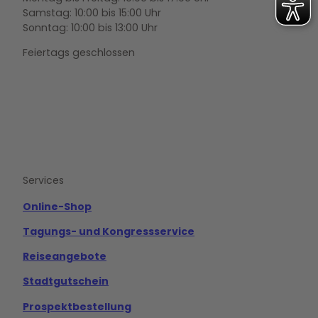
Samstag: 10:00 bis 15:00 Uhr
Sonntag: 10:00 bis 13:00 Uhr
Feiertags geschlossen
F
Y
I
a
o
n
c
u
s
e
t
t
b
u
a
o
b
g
Services
o
e
r
k
a
m
Online-Shop
Tagungs- und Kongressservice
Reiseangebote
Stadtgutschein
Prospektbestellung