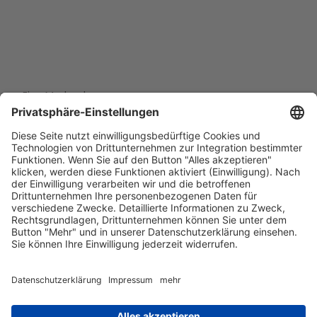
Eine Marke der
Wolfsburg Wirtschaft und Marketing GmbH
Porschestraße 26
38440 Wolfsburg
+49 5361 89994-0
info@wmg-wolfsburg.de
Barrierefreiheitserklärung
Kontakt
Impressum
Datenschutz
AGB