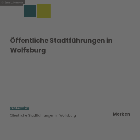
Z
© Jens L. Heinrich
u
Merkzettel
Suche
Menü
m
I
n
h
Öffentliche Stadtführungen in
a
Wolfsburg
l
t
Startseite
Merken
Öffentliche Stadtführungen in Wolfsburg