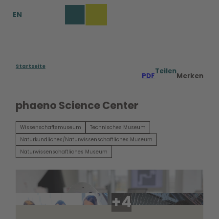
Z
EN
u
Merkzettel
Suche
Menü
m
I
n
h
a
Startseite
Teilen
PDF
Merken
l
t
phaeno Science Center
Wissenschaftsmuseum
Technisches Museum
Naturkundliches/Naturwissenschaftliches Museum
Naturwissenschaftliches Museum