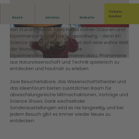
Tickets
AUS HÄ? MACH HA!
kaufen
Route
Anrufen
Website
In der spektakulären architektonischen Großskulptur
von Stararchitektin Zaha Hadid stehen Staunen und
© Janina Snatzke
© Janina Snatzke
Experimentieren auf der Tagesordnung - denn im
Science Center phaeno eröffnet sich eine wahre Welt
der Wunder. Über 300 interaktive
Experimentierstationen animieren dazu, Phänomene
aus Naturwissenschaft und Technik spielerisch zu
© www.sahnefoto.de |
CC0
entdecken und hautnah zu erleben.
Zwei Besucherlabore, das Wissenschaftstheater und
das Ideenforum bieten zusätzlichen Raum für
abwechslungsreiche Mitmachaktionen, Vorträge und
Science Shows. Dank wechselnder
Sonderausstellungen wird es nie langweilig, und bei
jedem Besuch gibt es immer wieder Neues zu
entdecken.