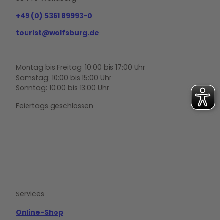
+49 (0) 5361 89993-0
tourist@wolfsburg.de
Montag bis Freitag: 10:00 bis 17:00 Uhr
Samstag: 10:00 bis 15:00 Uhr
Sonntag: 10:00 bis 13:00 Uhr
Feiertags geschlossen
F
Y
I
a
o
n
c
u
s
e
t
t
b
u
a
o
b
g
Services
o
e
r
k
a
m
Online-Shop