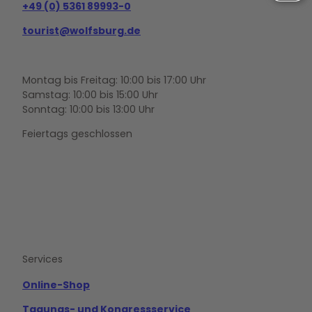
+49 (0) 5361 89993-0
Management Platform
tourist@wolfsburg.de
Montag bis Freitag: 10:00 bis 17:00 Uhr
Samstag: 10:00 bis 15:00 Uhr
Sonntag: 10:00 bis 13:00 Uhr
Feiertags geschlossen
F
Y
I
a
o
n
c
u
s
e
t
t
b
u
a
o
b
g
Services
o
e
r
k
a
m
Online-Shop
Tagungs- und Kongressservice