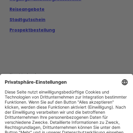
Reiseangebote
Stadtgutschein
Prospektbestellung
Eine Marke der
Wolfsburg Wirtschaft und Marketing GmbH
Porschestraße 26
38440 Wolfsburg
+49 5361 89994-0
info@wmg-wolfsburg.de