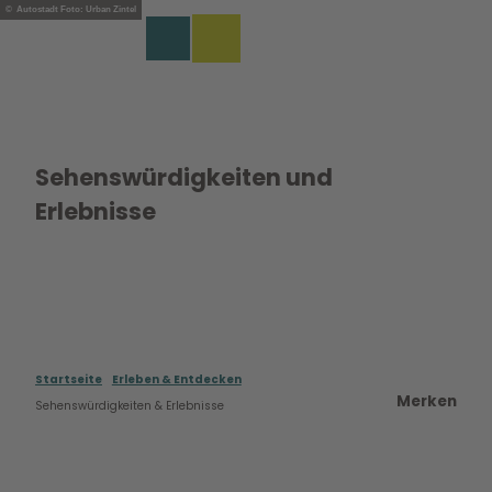
Z
© Autostadt Foto: Urban Zintel
u
EN
Merkzettel
Suche
Menü
m
I
n
h
a
l
Sehenswürdigkeiten und
t
Erlebnisse
Startseite
Erleben & Entdecken
Merken
Sehenswürdigkeiten & Erlebnisse