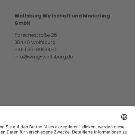
Wolfsburg Wirtschaft und Marketing
GmbH
Porschestraße 26
38440 Wolfsburg
+49 5361 89994-0
info@wmg-wolfsburg.de