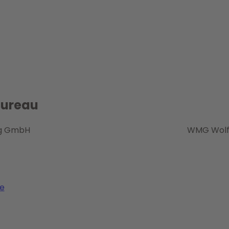
Bureau
ng GmbH
WMG Wolfs
e