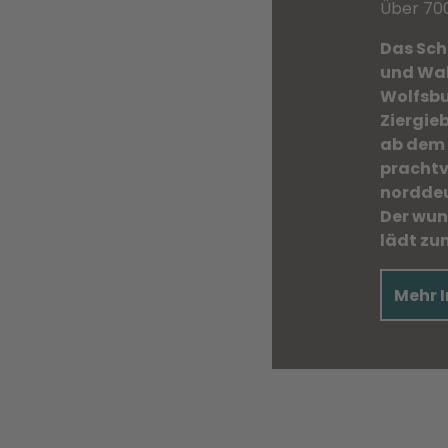
Über 70
Das Sch
und Wah
Wolfsbu
Ziergie
ab dem 
prachtv
norddeu
Der wun
lädt zu
Mehr 