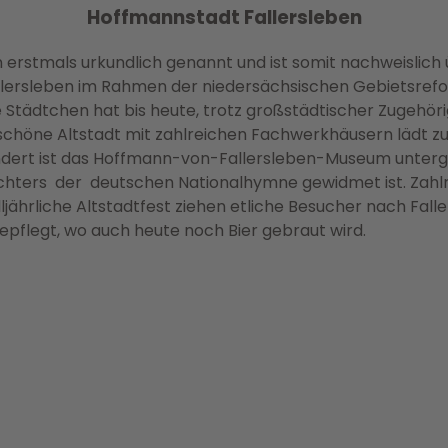
Hoffmannstadt Fallersleben
 erstmals urkundlich genannt und ist somit nachweislich 
allersleben im Rahmen der niedersächsischen Gebietsrefo
 Städtchen hat bis heute, trotz großstädtischer Zugehör
chöne Altstadt mit zahlreichen Fachwerkhäusern lädt z
undert ist das Hoffmann-von-Fallersleben-Museum unte
ters der deutschen Nationalhymne gewidmet ist. Zahlre
lljährliche Altstadtfest ziehen etliche Besucher nach Fall
pflegt, wo auch heute noch Bier gebraut wird.