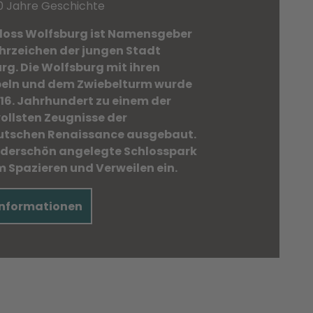
0 Jahre Geschichte
loss Wolfsburg ist Namensgeber
rzeichen der jungen Stadt
rg. Die Wolfsburg mit ihren
beln und dem Zwiebelturm wurde
16. Jahrhundert zu einem der
ollsten Zeugnisse der
tschen Renaissance ausgebaut.
derschön angelegte Schlosspark
m Spazieren und Verweilen ein.
Informationen