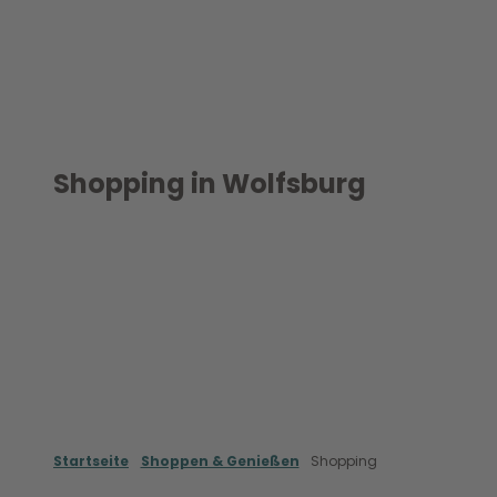
Z
u
m
Erleben & Entdecken
Shoppen & Genie
I
n
h
a
Shopping in Wolfsburg
l
t
Startseite
Shoppen & Genießen
Shopping