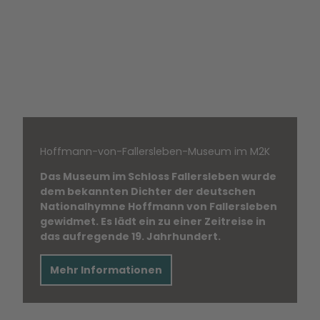
Heinrich-
Hoffmann-von-Fallersleben-Museum im M2K
Büssing-
Museum
Das Museum im Schloss Fallersleben wurde
dem bekannten Dichter der deutschen
Nationalhymne Hoffmann von Fallersleben
gewidmet. Es lädt ein zu einer Zeitreise in
das aufregende 19. Jahrhundert.
Mehr Informationen