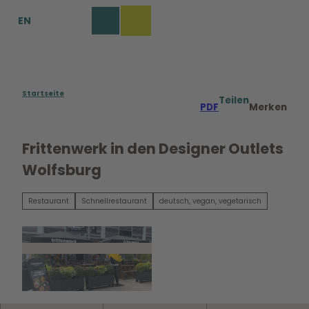
Z
EN
u
Merkzettel
Suche
Menü
m
I
n
h
a
Startseite
Teilen
PDF
Merken
l
t
Frittenwerk in den Designer Outlets
Wolfsburg
Restaurant
Schnellrestaurant
deutsch, vegan, vegetarisch
©
CC0