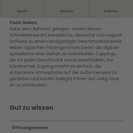
Das
Frittenwerk
in Wolfsburg ist ein Paradies für
Route
Anrufen
Website
alle, die klassische Pommes mit einem modernen
Twist lieben.
Nahe dem Bahnhof gelegen, vereint dieses
Schnellrestaurant kanadische, deutsche und vegane
Einflüsse zu einem einzigartigen Geschmackserlebnis.
Neben typischen Frittengerichten bietet die digitale
Speisekarte eine Vielfalt an individuellen Toppings,
die für jeden Geschmack etwas bereithalten. Der
barrierefreie Zugang macht es einfach, die
entspannte Atmosphäre auf der Außenterrasse zu
genießen und kreativ belegte Fritten auf völlig neue
Art zu entdecken!
Gut zu wissen
Öffnungszeiten