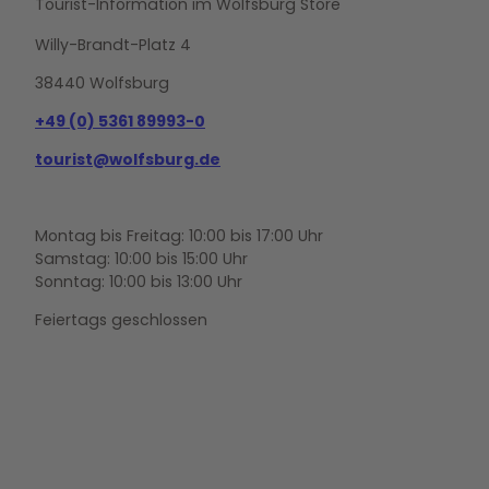
Tourist-Information im Wolfsburg Store
Willy-Brandt-Platz 4
38440 Wolfsburg
+49 (0) 5361 89993-0
tourist@wolfsburg.de
Montag bis Freitag: 10:00 bis 17:00 Uhr
Samstag: 10:00 bis 15:00 Uhr
Sonntag: 10:00 bis 13:00 Uhr
Feiertags geschlossen
F
Y
I
a
o
n
c
u
s
e
t
t