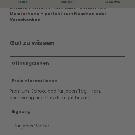
Feinste Schokolade in großer Auswahl:
Route
Anrufen
Website
Bei
LINDT
erwartet dich süßer Genuss aus
Meisterhand – perfekt zum Naschen oder
Verschenken.
Gut zu wissen
Öffnungszeiten
Preisinformationen
Premium-Schokolade für jeden Tag – fein,
hochwertig und trotzdem gut bezahlbar.
Eignung
für jedes Wetter