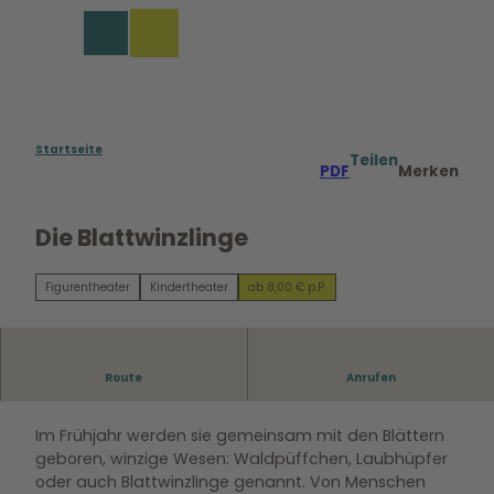
Z
u
Merkzettel
Suche
Menü
m
I
n
h
a
Startseite
Teilen
PDF
Merken
l
t
Die Blattwinzlinge
Figurentheater
Kindertheater
ab 8,00 € p.P.
Route
Anrufen
Eine Reise über den Blätterrand ab 4 Jahren
Im Frühjahr werden sie gemeinsam mit den Blättern
geboren, winzige Wesen: Waldpüffchen, Laubhüpfer
oder auch Blattwinzlinge genannt. Von Menschen