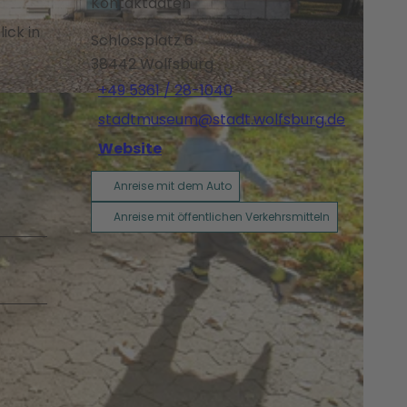
Kontaktdaten
ick in
Schlossplatz 6
38442
Wolfsburg
+49 5361 / 28-1040
stadtmuseum@stadt.wolfsburg.de
Website
Anreise mit dem Auto
Anreise mit öffentlichen Verkehrsmitteln