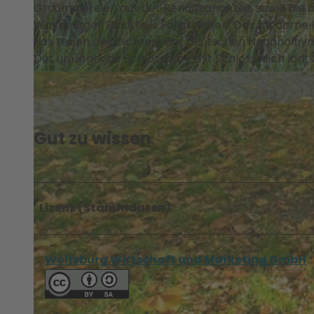
Graumalereien aus der Renaissancezeit sowie die 
Wolfsburger Stadtteils Fallersleben. Das modern
das Leben des Dichters der deutschen Nationalhym
Der umliegende Schlosspark mit Schlossteich lädt 
©
CC0
Gut zu wissen
Lizenz (Stammdaten)
Wolfsburg Wirtschaft und Marketing GmbH