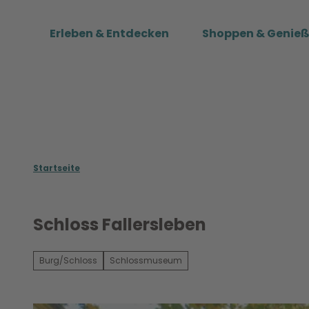
Z
u
Erleben & Entdecken
Shoppen & Genie
m
I
n
h
a
l
t
Startseite
Schloss Fallersleben
Burg/Schloss
Schlossmuseum