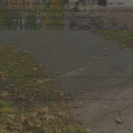
barocken Stuckdecken. Es befindet sich im Herzen des
e Hoffmann-von-Fallersleben-Museum gewährt einen Einbl
ne sowie Hunderter bekannter Kinderlieder.
zum Spazieren und Verweilen ein.
©
CC0