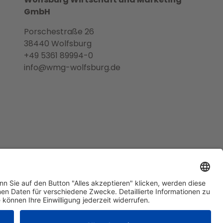
GmbH
Porschestraße 26
38440 Wolfsburg
+49 5361 89994-0
info@wmg-wolfsburg.de