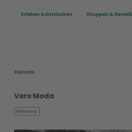
Z
u
Erleben & Entdecken
Shoppen & Genie
m
I
n
h
a
l
t
Startseite
Vero Moda
Bekleidung