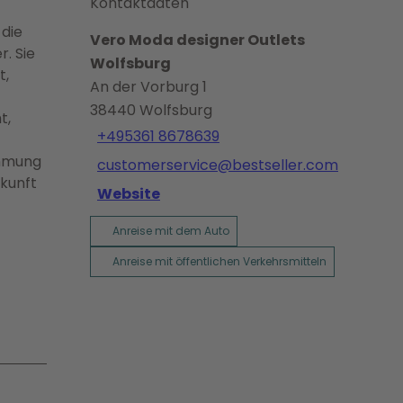
Kontaktdaten
 die
Vero Moda designer Outlets
. Sie
Wolfsburg
t,
An der Vorburg 1
38440
Wolfsburg
t,
+495361 8678639
immung
customerservice@bestseller.com
ukunft
Website
Anreise mit dem Auto
Anreise mit öffentlichen Verkehrsmitteln