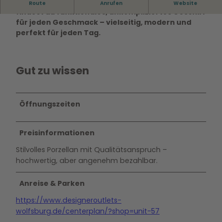
Design trifft Alltag: Im THOMAS Outlet Wolfsburg
Route
Anrufen
Website
findest du funktionales, unkompliziertes Geschirr
für jeden Geschmack – vielseitig, modern und
perfekt für jeden Tag.
Gut zu wissen
Öffnungszeiten
Preisinformationen
Stilvolles Porzellan mit Qualitätsanspruch –
hochwertig, aber angenehm bezahlbar.
Anreise & Parken
https://www.designeroutlets-
wolfsburg.de/centerplan/?shop=unit-57