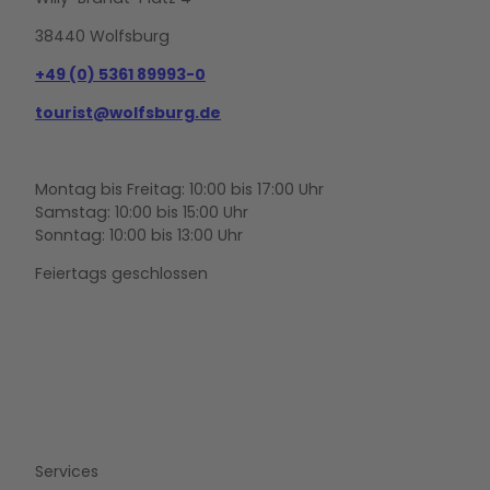
38440 Wolfsburg
+49 (0) 5361 89993-0
tourist@wolfsburg.de
Montag bis Freitag: 10:00 bis 17:00 Uhr
Samstag: 10:00 bis 15:00 Uhr
Sonntag: 10:00 bis 13:00 Uhr
Feiertags geschlossen
F
Y
I
a
o
n
c
u
s
e
t
t
b
u
a
o
b
g
Services
o
e
r
k
a