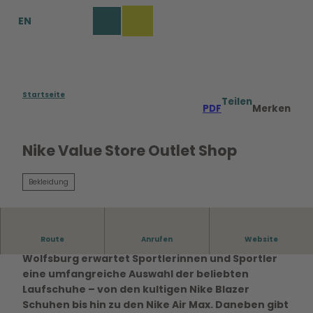
Z
EN
u
Merkzettel
Suche
Menü
m
I
n
h
a
Startseite
Teilen
PDF
Merken
l
t
Nike Value Store Outlet Shop
Bekleidung
Route
Anrufen
Website
Im Nike Factory Store in den Designer Outlets
Wolfsburg erwartet Sportlerinnen und Sportler
eine umfangreiche Auswahl der beliebten
Laufschuhe – von den kultigen Nike Blazer
Schuhen bis hin zu den Nike Air Max. Daneben gibt