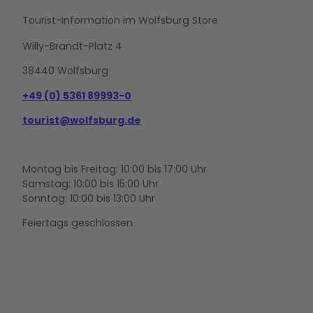
Tourist-Information im Wolfsburg Store
Willy-Brandt-Platz 4
38440 Wolfsburg
+49 (0) 5361 89993-0
tourist@wolfsburg.de
Montag bis Freitag: 10:00 bis 17:00 Uhr
Samstag: 10:00 bis 15:00 Uhr
Sonntag: 10:00 bis 13:00 Uhr
Feiertags geschlossen
F
Y
I
a
o
n
c
u
s