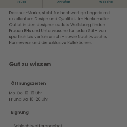
Outlet Store der Marke Hunkemöller.
Route
Anrufen
Website
Hunkemöller, eine traditionsreiche niederländische
Dessous-Marke, steht für hochwertige Lingerie mit
exzellentem Design und Qualität. Im Hunkemöller
Outlet in den designer outlets Wolfsburg finden
Frauen BHs und Unterwäsche für jeden Stil – von
sportlich bis verführerisch – sowie Nachtwäsche,
Homewear und die exklusive Kollektionen.
Gut zu wissen
Öffnungszeiten
Mo-Do: 10-19 Uhr
Fr und Sa: 10-20 Uhr
Eignung
Schlechtwetterangebot