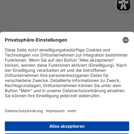
Eine Marke der
Wolfsburg Wirtschaft und Marketing GmbH
Porschestraße 26
38440 Wolfsburg
+49 5361 89994-0
info@wmg-wolfsburg.de
Barrierefreiheitserklärung
Kontakt
Impressum
Datenschutz
AGB