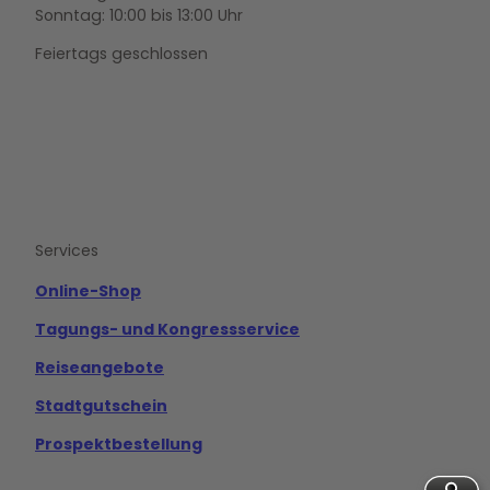
Sonntag: 10:00 bis 13:00 Uhr
Feiertags geschlossen
F
Y
I
a
o
n
c
u
s
e
t
t
b
u
a
o
b
g
Services
o
e
r
k
a
m
Online-Shop
Tagungs- und Kongressservice
Reiseangebote
Stadtgutschein
Prospektbestellung