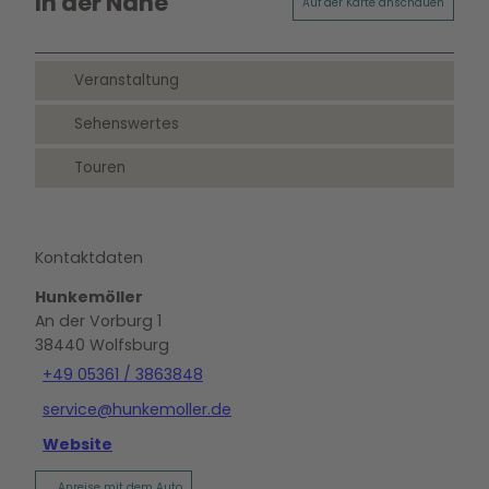
In der Nähe
Auf der Karte anschauen
Veranstaltung
Sehenswertes
Touren
Kontaktdaten
Hunkemöller
An der Vorburg 1
38440
Wolfsburg
+49 05361 / 3863848
service@hunkemoller.de
Website
Anreise mit dem Auto