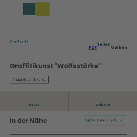
Z
u
Merkzettel
Suche
Menü
m
I
n
h
a
Startseite
Teilen
PDF
Merken
l
t
Graffitikunst "Wolfsstärke"
Antiquitäten & Kunst
Route
Website
In der Nähe
Auf der Karte anschauen