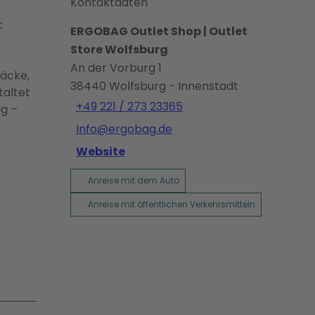
Kontaktdaten
t
ERGOBAG Outlet Shop | Outlet
Store Wolfsburg
An der Vorburg 1
säcke,
38440
Wolfsburg
- Innenstadt
taltet
+49 221 / 273 23365
g –
Info@ergobag.de
Website
Anreise mit dem Auto
Anreise mit öffentlichen Verkehrsmitteln