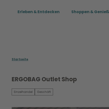
Z
u
Erleben & Entdecken
Shoppen & Genie
m
I
n
h
a
l
t
Startseite
ERGOBAG Outlet Shop
Einzelhandel
Geschäft