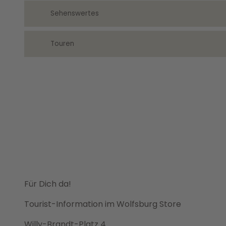
Sehenswertes
Touren
Für Dich da!
Tourist-Information im Wolfsburg Store
Willy-Brandt-Platz 4