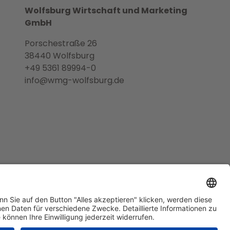
Wolfsburg Wirtschaft und Marketing
GmbH
Porschestraße 26
38440 Wolfsburg
+49 5361 89994-0
info@wmg-wolfsburg.de