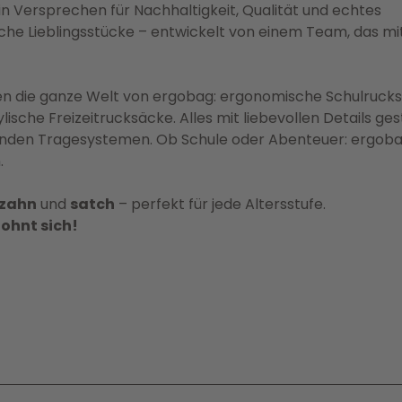
ein Versprechen für Nachhaltigkeit, Qualität und echtes
sche Lieblingsstücke – entwickelt von einem Team, das mi
en die ganze Welt von ergobag: ergonomische Schulruck
ische Freizeitrucksäcke. Alles mit liebevollen Details ges
enden Tragesystemen. Ob Schule oder Abenteuer: ergoba
.
nzahn
und
satch
– perfekt für jede Altersstufe.
lohnt sich!