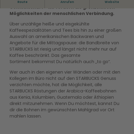
Mit jeder Tasse, mit jedem Gespräch, mit jeder
Route
Anrufen
Website
r
Gemeinschaft – wir fördern die grenzenlosen
b
Möglichkeiten der menschlichen Verbindung.
u
c
Über unzählige heiße und eisgekühlte
k
Kaffeespezialitäten und Tees bis hin zu einer großen
s
Auswahl an amerikanischen Backwaren und
.
Angebote für die Mittagspause: die Bandbreite von
j
STARBUCKS ist riesig und längst nicht mehr nur auf
p
Kaffee beschränkt. Das gesamte
g
Sortiment bekommst Du natürlich auch „to go“.
Wer auch in den eigenen vier Wänden oder mit den
Kollegen im Büro nicht auf den STARBUCKS Genuss
verzichten möchte, hat die Möglichkeit, alle
STARBUCKS Röstungen der Arabica-Kaffeebohnen
aus Kenia, Kolumbien, Guatemala oder Äthiopien
direkt mitzunehmen. Wenn Du möchtest, kannst Du
dir die Bohnen im gewünschten Mahlgrad vor Ort
mahlen lassen.