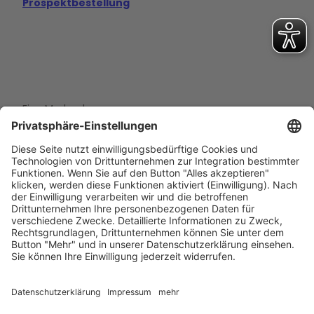
Prospektbestellung
Eine Marke der
Wolfsburg Wirtschaft und Marketing GmbH
Porschestraße 26
38440 Wolfsburg
+49 5361 89994-0
info@wmg-wolfsburg.de
Barrierefreiheitserklärung
Kontakt
Impressum
Datenschutz
AGB