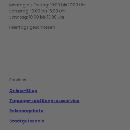
Montag bis Freitag: 10:00 bis 17:00 Uhr
Samstag: 10:00 bis 15:00 Uhr
Sonntag: 10:00 bis 13:00 Uhr
Feiertags geschlossen
F
Y
I
a
o
n
c
u
s
e
t
t
b
u
a
o
b
g
Services
o
e
r
k
a
m
Online-Shop
Tagungs- und Kongressservice
Reiseangebote
Stadtgutschein