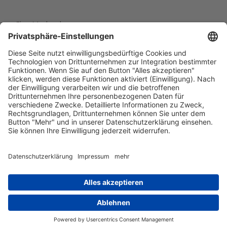
Eine Marke der
Wolfsburg Wirtschaft und Marketing GmbH
Porschestraße 26
38440 Wolfsburg
+49 5361 89994-0
info@wmg-wolfsburg.de
Barrierefreiheitserklärung
Kontakt
Impressum
Datenschutz
AGB