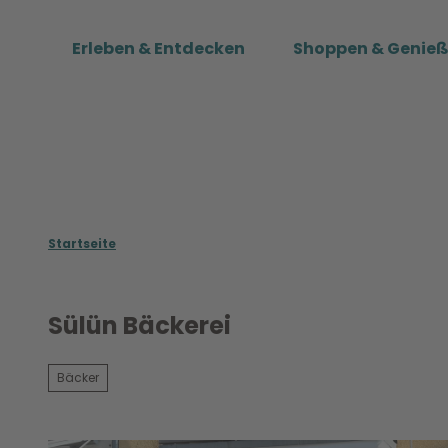
Z
u
Erleben & Entdecken
Shoppen & Genie
m
I
n
h
a
l
t
Startseite
Sülün Bäckerei
Bäcker