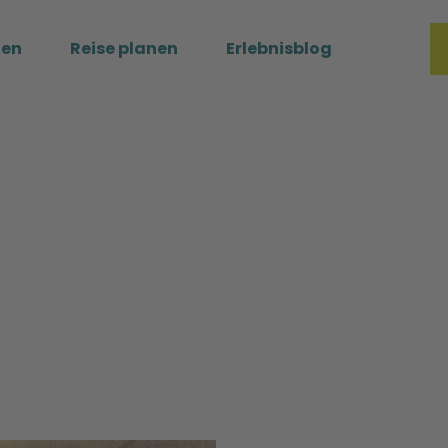
ßen
Reise planen
Erlebnisblog
Merkzette
Such