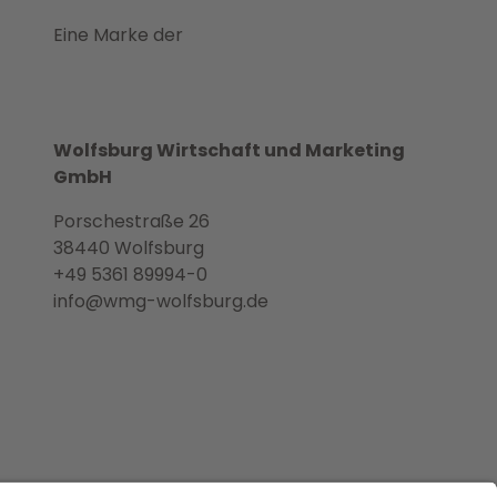
Eine Marke der
Wolfsburg Wirtschaft und Marketing
GmbH
Porschestraße 26
38440 Wolfsburg
+49 5361 89994-0
info@wmg-wolfsburg.de