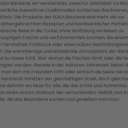
ülün Bäckerei, ein verstecktes Juwel für Liebhaber türkis
östliche Auswahl an traditionellen türkischen Backwaren,
teln. Die Produkte der Sülün Bäckerei sind mehr als nur
n althergebrachten Rezepten und handwerklicher Perfekti
inarische Reise in die Türkei, ohne Wolfsburg verlassen zu
 knusprigen Frische und verführerischen Aromen, die eine
n herzhaftes Frühstück oder einen süßen Nachmittagssn
ght. Die warmherzige und einladende Atmosphäre der Bäck
 zu Hause fühlt. Wer einmal die frischen Simit oder die fe
gast werden. Gerade in der kälteren Jahreszeit bietet d
 man sich mit Freunden trifft oder einfach die Seele bei 
Versteckt inmitten der geschäftigen Stadt, doch gleichze
ei definitiv ein Muss für alle, die das Echte und Authentis
 einen ersten Eindruck der verlockenden Vielfalt und k
 alle, die das Besondere suchen und genießen möchten.