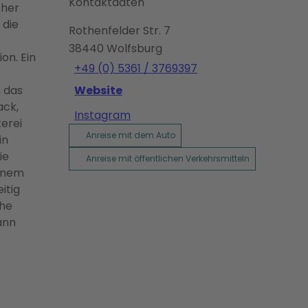
Kontaktdaten
cher
 die
Rothenfelder Str. 7
38440
Wolfsburg
on. Ein
+49 (0) 5361 / 3769397
m das
Website
ack,
Instagram
erei
Anreise mit dem Auto
in
ie
Anreise mit öffentlichen Verkehrsmitteln
einem
itig
che
ann