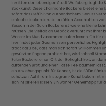
Inmitten der lebendigen Stadt Wolfsburg liegt die S
Backkunst. Diese charmante Bäckerei bietet eine k
sofort das Gefühl von authentischem Genuss vermit
einfache Leckereien; sie erzählen Geschichten vo
Besuch in der Sülün Bäckerei ist wie eine kleine kul
müssen. Die Vielfalt an Gebäck verführt mit ihrer
Wasser im Mund zusammenlaufen lassen. Ob für ei
hier findet jeder Gaumen sein persönliches Highli
trägt dazu bei, dass man sich sofort willkommen und
gewürzten Pogaca probiert hat, wird schnell Stamm
Sülün Bäckerei einen Ort der Behaglichkeit, an dem
duftenden Brot und einer Tasse Tee baumeln lässt. 
ein Anziehungspunkt für Kenner, ist die Sülün Bäcker
schätzen. Auf ihrem Instagram-Kanal bekommt man
sich inspirieren lassen. Ein wahrer Geheimtipp für