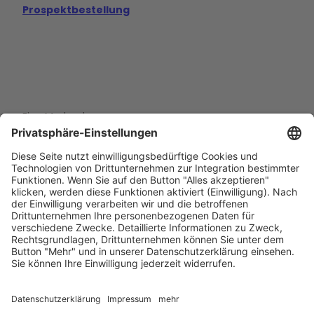
Prospektbestellung
Eine Marke der
Wolfsburg Wirtschaft und Marketing GmbH
Porschestraße 26
38440 Wolfsburg
+49 5361 89994-0
info@wmg-wolfsburg.de
Barrierefreiheitserklärung
Kontakt
Impressum
Datenschutz
AGB