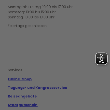
Montag bis Freitag: 10:00 bis 17:00 Uhr
Samstag: 10:00 bis 15:00 Uhr
Sonntag: 10:00 bis 13:00 Uhr
Feiertags geschlossen
F
Y
I
a
o
n
c
u
s
e
t
t
b
u
a
o
b
g
Services
o
e
r
k
a
m
Online-Shop
Tagungs- und Kongressservice
Reiseangebote
Stadtgutschein