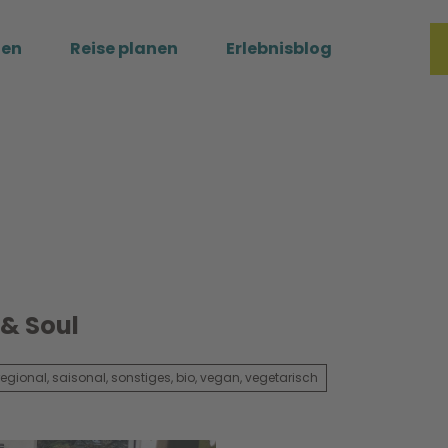
ßen
Reise planen
Erlebnisblog
Merkzette
Such
& Soul
regional, saisonal, sonstiges, bio, vegan, vegetarisch