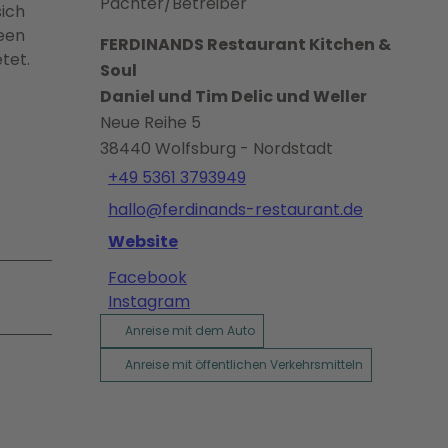
Pächter/Betreiber
sich
deen
FERDINANDS Restaurant Kitchen &
tet.
Soul
Daniel und Tim Delic und Weller
Neue Reihe 5
38440
Wolfsburg
- Nordstadt
+49 5361 3793949
hallo@ferdinands-restaurant.de
Website
Facebook
Instagram
Anreise mit dem Auto
Anreise mit öffentlichen Verkehrsmitteln