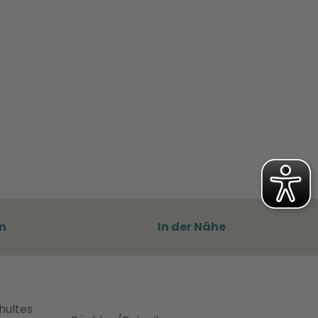
n
In der Nähe
hultes