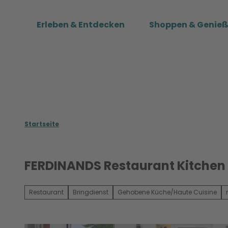
Z
u
Erleben & Entdecken
Shoppen & Genie
m
I
n
h
a
l
t
Startseite
FERDINANDS Restaurant Kitchen 
Restaurant
Bringdienst
Gehobene Küche/Haute Cuisine