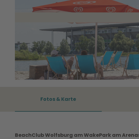
© WMG Wolfsburg Foto: Sahnefoto |
CC0
Fotos & Karte
BeachClub Wolfsburg am WakePark am Arenase