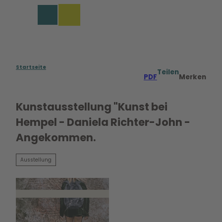
Z
u
Merkzettel
Suche
Menü
m
I
n
h
a
Startseite
Teilen
PDF
Merken
l
t
Kunstausstellung "Kunst bei
Hempel - Daniela Richter-John -
Angekommen.
Ausstellung