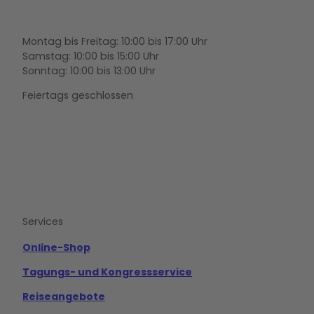
Montag bis Freitag: 10:00 bis 17:00 Uhr
Samstag: 10:00 bis 15:00 Uhr
Sonntag: 10:00 bis 13:00 Uhr
Feiertags geschlossen
F
Y
I
a
o
n
c
u
s
e
t
t
b
u
a
o
b
g
Services
o
e
r
k
a
m
Online-Shop
Tagungs- und Kongressservice
Reiseangebote