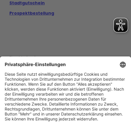
Stadtgutschein
Prospektbestellung
Eine Marke der
Wolfsburg Wirtschaft und Marketing GmbH
Porschestraße 26
38440 Wolfsburg
+49 5361 89994-0
info@wmg-wolfsburg.de
Barrierefreiheitserklärung
Kontakt
Impressum