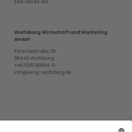
Eine Marke der
Wolfsburg Wirtschaft und Marketing
GmbH
Porschestraße 26
38440 Wolfsburg
+49 5361 89994-0
info@wmg-wolfsburg.de