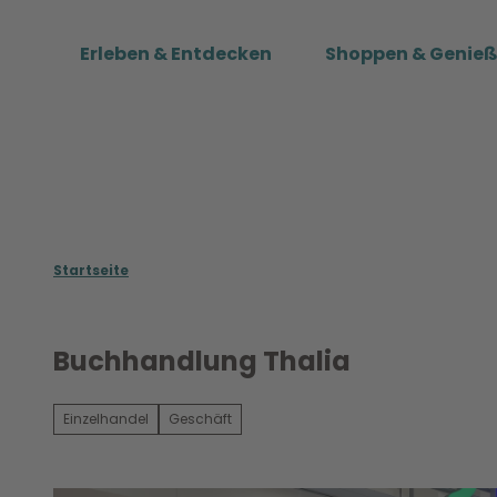
Z
u
Erleben & Entdecken
Shoppen & Genie
m
I
n
h
a
l
t
Startseite
Buchhandlung Thalia
Einzelhandel
Geschäft