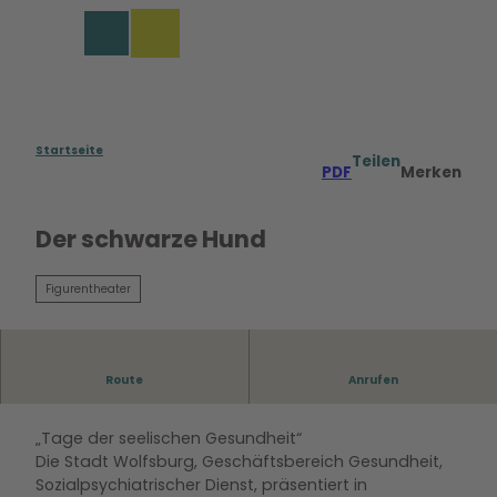
Z
u
Merkzettel
Suche
Menü
m
I
n
h
a
Startseite
Teilen
PDF
Merken
l
t
Der schwarze Hund
Figurentheater
Route
Anrufen
für Erwachsene und Jugendliche ab 16 Jahren
„Tage der seelischen Gesundheit“
Die Stadt Wolfsburg, Geschäftsbereich Gesundheit,
Sozialpsychiatrischer Dienst, präsentiert in