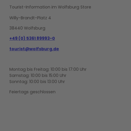
Tourist-Information im Wolfsburg Store
Willy-Brandt-Platz 4
38440 Wolfsburg
+49 (0) 5361 89993-0
tourist@wolfsburg.de
Montag bis Freitag: 10:00 bis 17:00 Uhr
Samstag: 10:00 bis 15:00 Uhr
Sonntag: 10:00 bis 13:00 Uhr
Feiertags geschlossen
F
Y
I
a
o
n
c
u
s