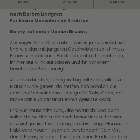
Eine warmherzige und heitere
Route
Anrufen
Website
n
Schweinegeschwistergeschichte
y
nach Barbro Lindgren
p
Für kleine Menschen ab 3 Jahren.
a
s
Benny hat einen kleinen Bruder.
s
Alle sagen Oink, Oink zu ihm, weil er ja so niedlich ist!
t
Und wie das mit jüngeren Geschwistern so ist, muss
a
Benny seinen kleinen Bruder überall mit hinnehmen,
u
immer auf Oink aufpassen und ihn vor allem
f
beschützen. Echt nervig!
1
.
An einem herrlich, sonnigen Tag will Benny allein zur
J
Matschkuhle gehen, da treffen sich nämlich die
P
coolsten Schweinchen – der große Ricky Olsen, der
G
brave Ralf Rüdiger und Bennys geliebte Klara.
Und wer muss mit? Oink,Oink natürlich! Und dann
sollen die beiden auch noch besonders aufpassen
und sich ja nicht schmutzig machen, sagt Mama. „Ihr
habt eure neuen Hosen an, verstanden!“ So’n Mist,
denkt Benny, schnappt seinen kleinen Bruder und ab