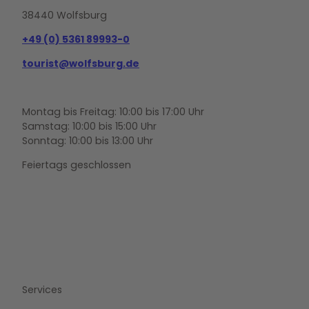
38440 Wolfsburg
+49 (0) 5361 89993-0
tourist@wolfsburg.de
Montag bis Freitag: 10:00 bis 17:00 Uhr
Samstag: 10:00 bis 15:00 Uhr
Sonntag: 10:00 bis 13:00 Uhr
Feiertags geschlossen
F
Y
I
a
o
n
c
u
s
e
t
t
b
u
a
o
b
g
Services
o
e
r
k
a