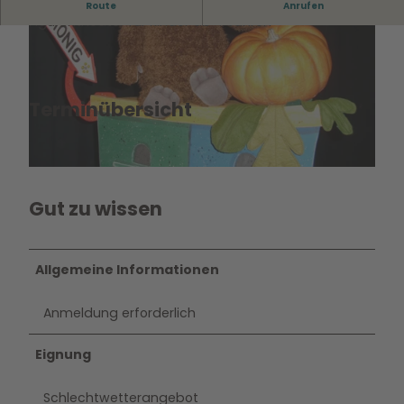
Nach den beliebten Kinderbüchern von Daniel Napp
Route
Anrufen
Figurentheater für Kinder ab 4 Jahren
Terminübersicht
© Copyright 2009
© Copyright 2009
Gut zu wissen
Allgemeine Informationen
Anmeldung erforderlich
Eignung
Schlechtwetterangebot