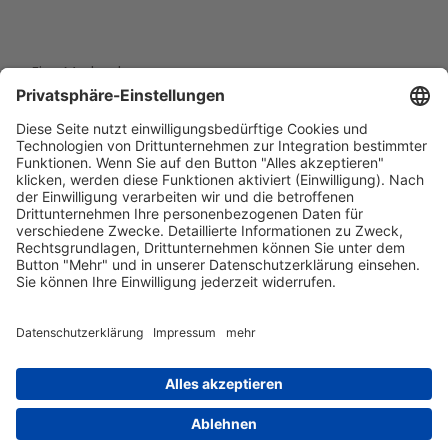
Eine Marke der
Wolfsburg Wirtschaft und Marketing GmbH
Porschestraße 26
38440 Wolfsburg
+49 5361 89994-0
info@wmg-wolfsburg.de
Barrierefreiheitserklärung
Kontakt
Impressum
Datenschutz
AGB