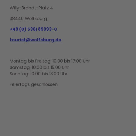
Willy-Brandt-Platz 4
38440 Wolfsburg
+49 (0) 5361 89993-0
tourist@wolfsburg.de
Montag bis Freitag: 10:00 bis 17:00 Uhr
Samstag: 10:00 bis 15:00 Uhr
Sonntag: 10:00 bis 13:00 Uhr
Feiertags geschlossen
F
Y
I
a
o
n
c
u
s
e
t
t
b
u
a
o
b
g