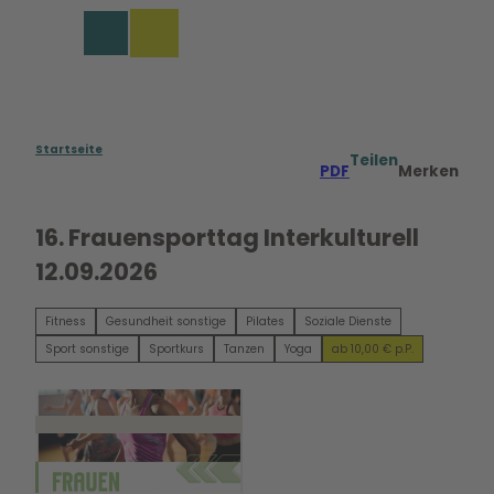
Z
u
Merkzettel
Suche
Menü
m
I
n
h
a
Startseite
Teilen
PDF
Merken
l
t
16. Frauensporttag Interkulturell
12.09.2026
Fitness
Gesundheit sonstige
Pilates
Soziale Dienste
Sport sonstige
Sportkurs
Tanzen
Yoga
ab 10,00 € p.P.