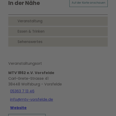
In der Nähe
Auf der Karte anschauen
Veranstaltung
Essen & Trinken
Sehenswertes
Veranstaltungsort
MTV 1862 e.V. Vorsfelde
Carl-Grete-Strasse 41
38448
Wolfsburg
- Vorsfelde
05363 7 13 46
info@mtv-vorsfelde.de
Website