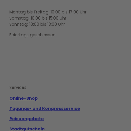
Montag bis Freitag: 10:00 bis 17:00 Uhr
Samstag: 10:00 bis 15:00 Uhr
Sonntag: 10:00 bis 13:00 Uhr
Feiertags geschlossen
F
Y
I
a
o
n
c
u
s
e
t
t
b
u
a
o
b
g
Services
o
e
r
k
a
m
Online-Shop
Tagungs- und Kongressservice
Reiseangebote
Stadtgutschein