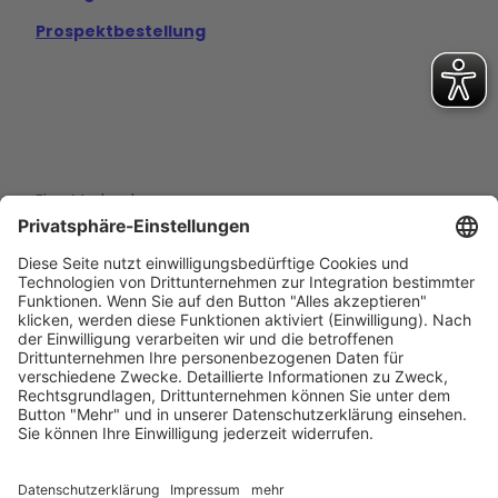
Prospektbestellung
Eine Marke der
Wolfsburg Wirtschaft und Marketing GmbH
Porschestraße 26
38440 Wolfsburg
+49 5361 89994-0
info@wmg-wolfsburg.de
Barrierefreiheitserklärung
Kontakt
Impressum