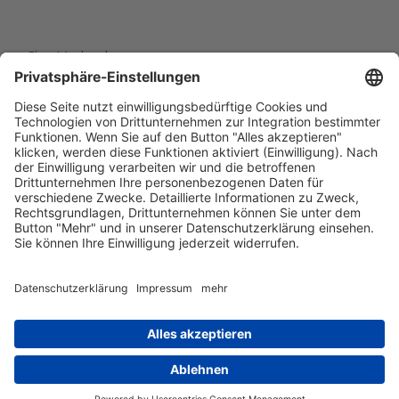
Eine Marke der
Wolfsburg Wirtschaft und Marketing GmbH
Porschestraße 26
38440 Wolfsburg
+49 5361 89994-0
info@wmg-wolfsburg.de
Barrierefreiheitserklärung
Kontakt
Impressum
Datenschutz
AGB