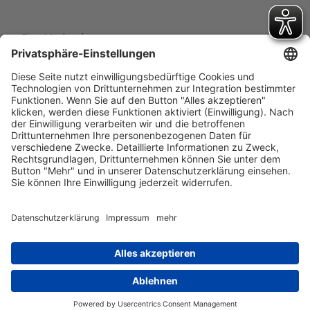
Eine Marke der
Wolfsburg Wirtschaft und Marketing GmbH
Porschestraße 26
38440 Wolfsburg
+49 5361 89994-0
info@wmg-wolfsburg.de
Barrierefreiheitserklärung
Kontakt
Impressum
Datenschutz
AGB