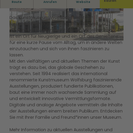
Kunstmuseum zeigt und vermittelt Kunst in
kaufen
Route
Anrufen
Website
Wolfsburg
© Marek Kruszewski |
CC-BY-NC
© Marek Kruszewski |
CC-BY-ND
Das Kunstmuseum Wolfsburg blickt von
Niedersachsen aus künstlerisch in die Welt und holt
die Kunst der Welt in die Stadt am Mittellandkanal. Es
ist ein Ort für Neugierige und ein Ort des Genießens:
für eine kurze Pause vom Alltag, um in andere Welten
© Marek Kruszewski |
CC-BY-NC-ND
einzutauchen und sich von ihnen faszinieren zu
lassen.
Mit den vielfältigen und aktuellen Themen der Kunst
trägt es dazu bei, das globale Geschehen zu
verstehen. Seit 1994 realisiert das international
renommierte Kunstmuseum Wolfsburg faszinierende
Ausstellungen, produziert fundierte Publikationen,
baut eine immer noch wachsende Sammlung auf
und entwickelt innovative Vermittlungsformate.
Digitale und analoge Angebote vermitteln die Inhalte
der Ausstellungen einem breiten Publikum. Entdecken
Sie mit Ihrer Familie und Freund*innen unser Museum.
Mehr Information zu aktuellen Ausstellungen und