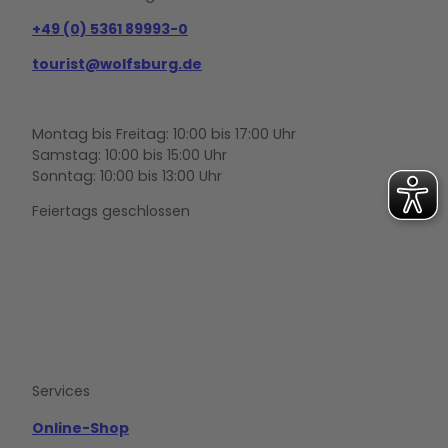
+49 (0) 5361 89993-0
tourist@wolfsburg.de
Montag bis Freitag: 10:00 bis 17:00 Uhr
Samstag: 10:00 bis 15:00 Uhr
Sonntag: 10:00 bis 13:00 Uhr
Feiertags geschlossen
F
Y
I
a
o
n
c
u
s
e
t
t
b
u
a
o
b
g
Services
o
e
r
k
a
m
Online-Shop