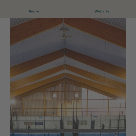
Route
Website
© Tom Waanders Media |
CC-BY
© Wolfsburg Wirtschaft und Marketing GmbH |
CC0