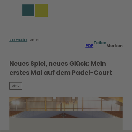
Z
u
Merkzettel
Suche
Menü
m
I
n
h
a
Startseite
Artikel
Teilen
PDF
Merken
l
t
Neues Spiel, neues Glück: Mein
erstes Mal auf dem Padel-Court
Aktiv