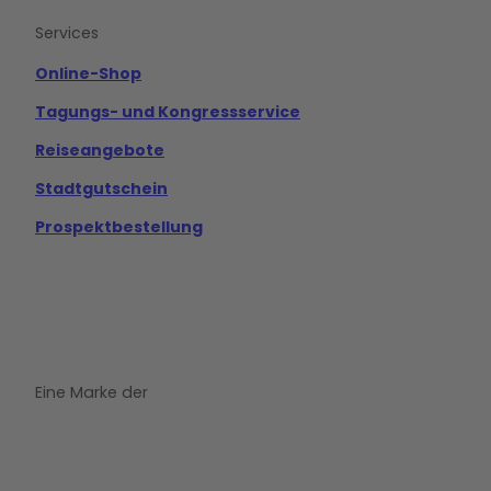
b
u
a
o
b
g
Services
o
e
r
k
a
m
Online-Shop
Tagungs- und Kongressservice
Reiseangebote
Stadtgutschein
Prospektbestellung
Eine Marke der