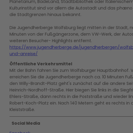
Planetarium, BadeLand, Stadtbibliothek oder Italienische
Kulturinstitut sind vor allem die Autostadt und das phæno
die Stadtgrenzen hinaus bekannt.
Die Jugendherberge Wolfsburg liegt mitten in der Stadt, 
Minuten von der Fußgängerzone, dem VW-Werk, der Auto
weiteren Besucher- Highlights entfernt.
https://www.jugendherberge.de/jugendherbergen/wolfs
und-anreise/
Öffentliche Verkehrsmittel
Mit der Bahn fahren Sie zum Wolfsburger Hauptbahnhof. 
erreichen Sie die Jugendherberge nach ca. 10 Minuten Fu
den Willy-Brandt-Platz geht's zunächst auf die andere Sei
Heinrich-Nordhoff-Straße. Hier biegen Sie links in die Siegf
Ehlers-Straße, dann rechts in die Poststraße und wieder li
Robert-Koch-Platz ein. Nach 140 Metern geht es rechts in 
Kleiststraße.
Social Media