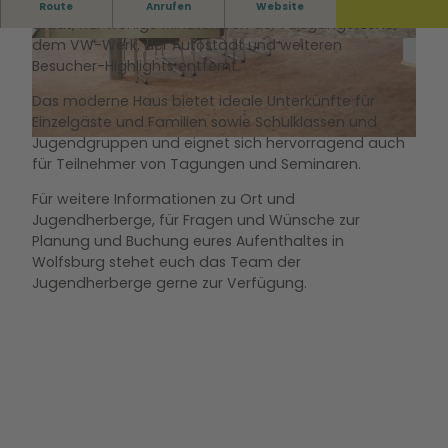
Die Jugendherberge Wolfsburg liegt mitten in der
Route
Anrufen
Website
Stadt, nur wenige Minuten von der Fußgängerzone,
dem VW-Werk, der Autostadt und weiteren
©
CC0
©
CC0
Besucher-Highlights entfernt.
Das moderne Haus bietet ideale Unterkünfte für
Einzelgäste und Familien sowie Schulklassen und
Jugendgruppen und eignet sich hervorragend auch
©
CC0
für Teilnehmer von Tagungen und Seminaren.
Für weitere Informationen zu Ort und
Jugendherberge, für Fragen und Wünsche zur
Planung und Buchung eures Aufenthaltes in
Wolfsburg stehet euch das Team der
Jugendherberge gerne zur Verfügung.