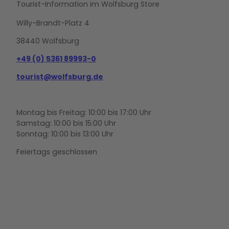
Tourist-Information im Wolfsburg Store
Willy-Brandt-Platz 4
38440 Wolfsburg
+49 (0) 5361 89993-0
tourist@wolfsburg.de
Montag bis Freitag: 10:00 bis 17:00 Uhr
Samstag: 10:00 bis 15:00 Uhr
Sonntag: 10:00 bis 13:00 Uhr
Feiertags geschlossen
F
Y
I
a
o
n
c
u
s
e
t
t