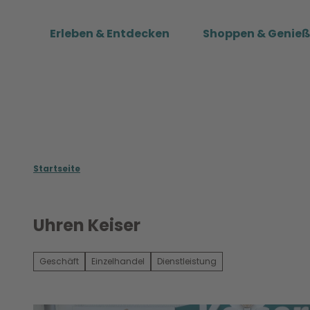
Z
u
Erleben & Entdecken
Shoppen & Genie
m
I
n
h
a
l
t
Startseite
Uhren Keiser
Geschäft
Einzelhandel
Dienstleistung