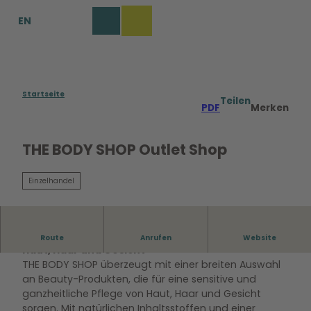
Z
EN
u
Merkzettel
Suche
Menü
m
I
n
h
a
Startseite
Teilen
PDF
Merken
l
t
THE BODY SHOP Outlet Shop
Einzelhandel
Schönheitspflege für ganzheitliche Pflege von
Route
Anrufen
Website
Haut, Haar und Gesicht
THE BODY SHOP überzeugt mit einer breiten Auswahl
an Beauty-Produkten, die für eine sensitive und
ganzheitliche Pflege von Haut, Haar und Gesicht
sorgen. Mit natürlichen Inhaltsstoffen und einer