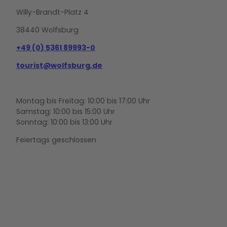
Willy-Brandt-Platz 4
38440 Wolfsburg
+49 (0) 5361 89993-0
tourist@wolfsburg.de
Montag bis Freitag: 10:00 bis 17:00 Uhr
Samstag: 10:00 bis 15:00 Uhr
Sonntag: 10:00 bis 13:00 Uhr
Feiertags geschlossen
F
Y
I
a
o
n
c
u
s
e
t
t
b
u
a
o
b
g