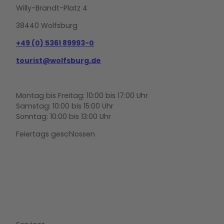
Willy-Brandt-Platz 4
38440 Wolfsburg
+49 (0) 5361 89993-0
tourist@wolfsburg.de
Montag bis Freitag: 10:00 bis 17:00 Uhr
Samstag: 10:00 bis 15:00 Uhr
Sonntag: 10:00 bis 13:00 Uhr
Feiertags geschlossen
F
Y
I
a
o
n
c
u
s
e
t
t
b
u
a
o
b
g