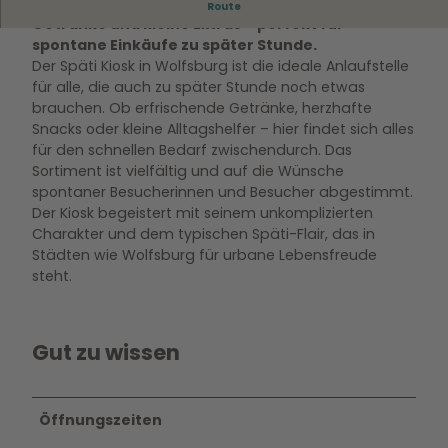
Der Späti Kiosk in Wolfsburg bietet Snacks,
Route
0
Getränke und kleine Extras – perfekt für
0
spontane Einkäufe zu später Stunde.
7
Der Späti Kiosk in Wolfsburg ist die ideale Anlaufstelle
3
für alle, die auch zu später Stunde noch etwas
9
brauchen. Ob erfrischende Getränke, herzhafte
1
Snacks oder kleine Alltagshelfer – hier findet sich alles
1
für den schnellen Bedarf zwischendurch. Das
.
Sortiment ist vielfältig und auf die Wünsche
j
spontaner Besucherinnen und Besucher abgestimmt.
p
Der Kiosk begeistert mit seinem unkomplizierten
g
Charakter und dem typischen Späti-Flair, das in
Städten wie Wolfsburg für urbane Lebensfreude
steht.
Gut zu wissen
Öffnungszeiten