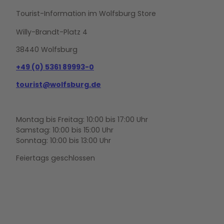
Tourist-Information im Wolfsburg Store
Willy-Brandt-Platz 4
38440 Wolfsburg
+49 (0) 5361 89993-0
tourist@wolfsburg.de
Montag bis Freitag: 10:00 bis 17:00 Uhr
Samstag: 10:00 bis 15:00 Uhr
Sonntag: 10:00 bis 13:00 Uhr
Feiertags geschlossen
F
Y
I
a
o
n
c
u
s