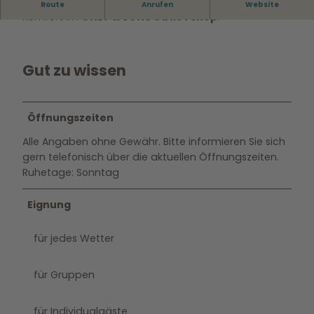
Entdecken Sie trendige Herrenmode voller Stil und
Route
Anrufen
Website
Y
Komfort im
ONLY & SONS Outlet Shop
.
&
S
O
Gut zu wissen
N
S
.
j
Öffnungszeiten
p
Alle Angaben ohne Gewähr. Bitte informieren Sie sich
g
gern telefonisch über die aktuellen Öffnungszeiten.
Ruhetage: Sonntag
Eignung
für jedes Wetter
für Gruppen
für Individualgäste