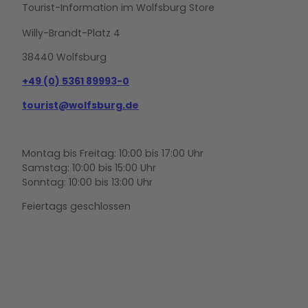
Tourist-Information im Wolfsburg Store
Willy-Brandt-Platz 4
38440 Wolfsburg
+49 (0) 5361 89993-0
tourist@wolfsburg.de
Montag bis Freitag: 10:00 bis 17:00 Uhr
Samstag: 10:00 bis 15:00 Uhr
Sonntag: 10:00 bis 13:00 Uhr
Feiertags geschlossen
F
Y
I
a
o
n
c
u
s
e
t
t