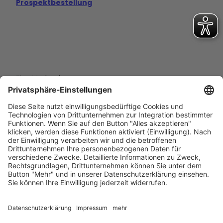
Prospektbestellung
Eine Marke der
Wolfsburg Wirtschaft und Marketing GmbH
Porschestraße 26
38440 Wolfsburg
+49 5361 89994-0
info@wmg-wolfsburg.de
Barrierefreiheitserklärung
Kontakt
Impressum
Datenschutz
AGB