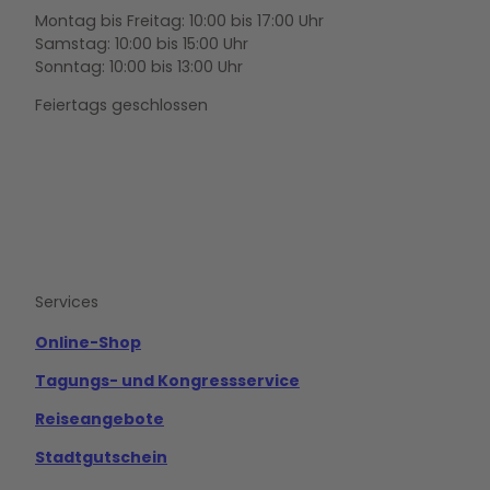
Montag bis Freitag: 10:00 bis 17:00 Uhr
Samstag: 10:00 bis 15:00 Uhr
Sonntag: 10:00 bis 13:00 Uhr
Feiertags geschlossen
F
Y
I
a
o
n
c
u
s
e
t
t
b
u
a
o
b
g
Services
o
e
r
k
a
m
Online-Shop
Tagungs- und Kongressservice
Reiseangebote
Stadtgutschein