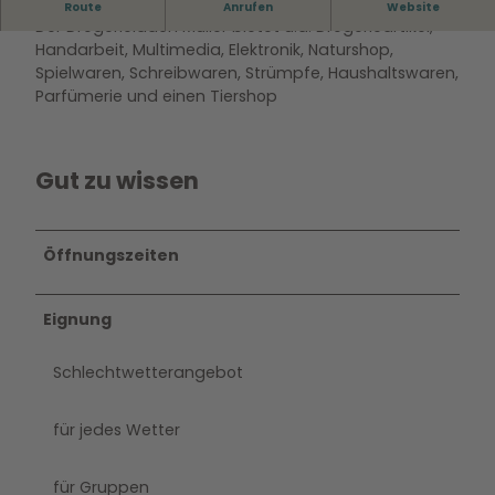
Drogeriemarkt der Kette Müller
Route
Anrufen
Website
Der Drogerieladen Müller bietet u.a. Drogerieartikel,
Handarbeit, Multimedia, Elektronik, Naturshop,
Spielwaren, Schreibwaren, Strümpfe, Haushaltswaren,
Parfümerie und einen Tiershop
Gut zu wissen
Öffnungszeiten
Eignung
Schlechtwetterangebot
für jedes Wetter
für Gruppen