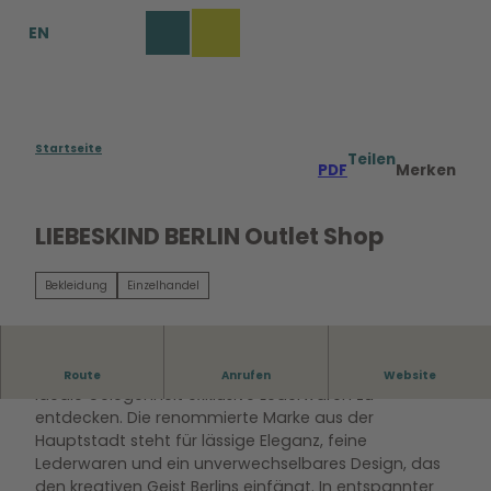
Z
EN
u
Merkzettel
Suche
Menü
m
I
n
h
a
Startseite
Teilen
PDF
Merken
l
t
LIEBESKIND BERLIN Outlet Shop
Bekleidung
Einzelhandel
Ein Besuch im LIEBESKIND BERLIN Outlet Shop bietet die
Route
Anrufen
Website
ideale Gelegenheit exklusive Lederwaren zu
entdecken. Die renommierte Marke aus der
Hauptstadt steht für lässige Eleganz, feine
Lederwaren und ein unverwechselbares Design, das
den kreativen Geist Berlins einfängt. In entspannter