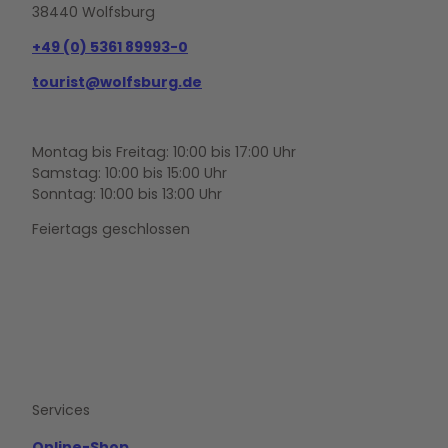
38440 Wolfsburg
+49 (0) 5361 89993-0
tourist@wolfsburg.de
Montag bis Freitag: 10:00 bis 17:00 Uhr
Samstag: 10:00 bis 15:00 Uhr
Sonntag: 10:00 bis 13:00 Uhr
Feiertags geschlossen
F
Y
I
a
o
n
c
u
s
e
t
t
b
u
a
o
b
g
Services
o
e
r
k
a
m
Online-Shop